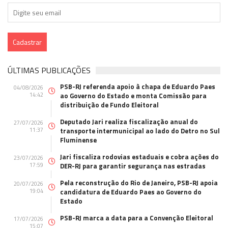
ÚLTIMAS PUBLICAÇÕES
PSB-RJ referenda apoio à chapa de Eduardo Paes
04/08/2026
14:42
ao Governo do Estado e monta Comissão para
distribuição de Fundo Eleitoral
Deputado Jari realiza fiscalização anual do
27/07/2026
11:37
transporte intermunicipal ao lado do Detro no Sul
Fluminense
Jari fiscaliza rodovias estaduais e cobra ações do
23/07/2026
17:59
DER-RJ para garantir segurança nas estradas
Pela reconstrução do Rio de Janeiro, PSB-RJ apoia
20/07/2026
19:04
candidatura de Eduardo Paes ao Governo do
Estado
PSB-RJ marca a data para a Convenção Eleitoral
17/07/2026
15:07