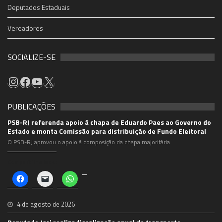
Deputados Estaduais
Vereadores
SOCIALIZE-SE
PUBLICAÇÕES
PSB-RJ referenda apoio à chapa de Eduardo Paes ao Governo do
Estado e monta Comissão para distribuição de Fundo Eleitoral
O PSB-RJ aprovou o apoio à composição da chapa majoritária
Compartilhe isso:
Clique
Clique
Clique
para
para
para
compartilhar
enviar
compartilhar
no
um
no
Facebook(abre
link
WhatsApp(abre
4 de agosto de 2026
em
por
em
nova
e-
nova