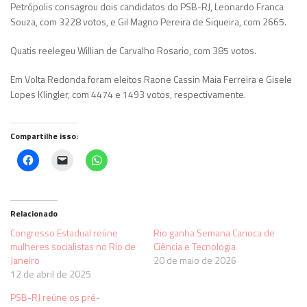
Petrópolis consagrou dois candidatos do PSB-RJ, Leonardo Franca
Souza, com 3228 votos, e Gil Magno Pereira de Siqueira, com 2665.
Quatis reelegeu Willian de Carvalho Rosario, com 385 votos.
Em Volta Redonda foram eleitos Raone Cassin Maia Ferreira e Gisele
Lopes Klingler, com 4474 e 1493 votos, respectivamente.
Compartilhe isso:
Clique
Clique
Clique
para
para
para
compartilhar
enviar
compartilhar
no
um
no
Facebook(abre
link
WhatsApp(abre
em
por
em
nova
e-
nova
Relacionado
janela)
mail
janela)
para
Congresso Estadual reúne
Rio ganha Semana Carioca de
um
mulheres socialistas no Rio de
Ciência e Tecnologia
amigo(abre
em
Janeiro
20 de maio de 2026
nova
12 de abril de 2025
janela)
PSB-RJ reúne os pré-