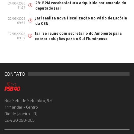
28º BPM recebe viatura adquirida por emenda do
24/06/2026
11:37
deputado Jari
Jari realiza nova fiscalização no Pátio de Escória
22/06/2026
09:51
da CSN
Jari se reúne com secretário do Ambiente para
17/06/2026
09:57
cobrar soluções para o Sul Fluminense
CONTATO
Rua Sete de Setembro, 99,
11º andar - Centro
Rio de Janeiro - RJ
CEP: 20.050-005