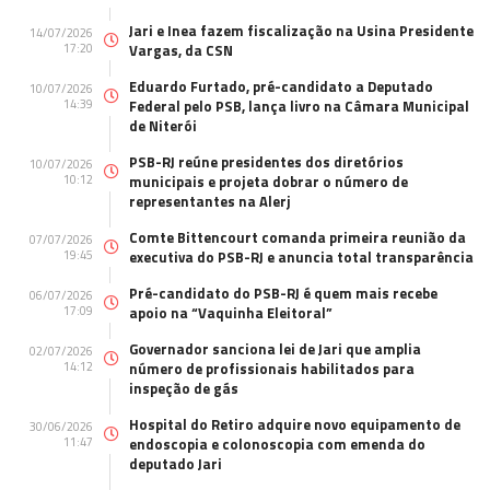
Jari e Inea fazem fiscalização na Usina Presidente
14/07/2026
17:20
Vargas, da CSN
Eduardo Furtado, pré-candidato a Deputado
10/07/2026
14:39
Federal pelo PSB, lança livro na Câmara Municipal
de Niterói
PSB-RJ reúne presidentes dos diretórios
10/07/2026
10:12
municipais e projeta dobrar o número de
representantes na Alerj
Comte Bittencourt comanda primeira reunião da
07/07/2026
19:45
executiva do PSB-RJ e anuncia total transparência
Pré-candidato do PSB-RJ é quem mais recebe
06/07/2026
17:09
apoio na “Vaquinha Eleitoral”
Governador sanciona lei de Jari que amplia
02/07/2026
14:12
número de profissionais habilitados para
inspeção de gás
Hospital do Retiro adquire novo equipamento de
30/06/2026
11:47
endoscopia e colonoscopia com emenda do
deputado Jari