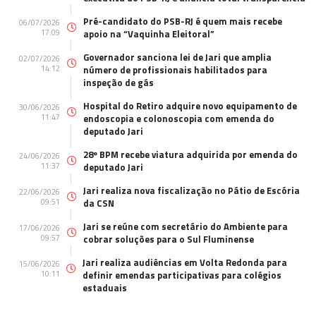
Pré-candidato do PSB-RJ é quem mais recebe
06/07/2026
17:09
apoio na “Vaquinha Eleitoral”
Governador sanciona lei de Jari que amplia
02/07/2026
14:12
número de profissionais habilitados para
inspeção de gás
Hospital do Retiro adquire novo equipamento de
30/06/2026
11:47
endoscopia e colonoscopia com emenda do
deputado Jari
28º BPM recebe viatura adquirida por emenda do
24/06/2026
11:37
deputado Jari
Jari realiza nova fiscalização no Pátio de Escória
22/06/2026
09:51
da CSN
Jari se reúne com secretário do Ambiente para
17/06/2026
09:57
cobrar soluções para o Sul Fluminense
Jari realiza audiências em Volta Redonda para
15/06/2026
10:11
definir emendas participativas para colégios
estaduais