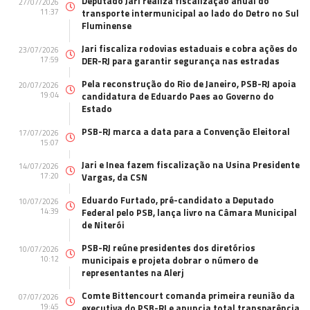
Deputado Jari realiza fiscalização anual do
27/07/2026
11:37
transporte intermunicipal ao lado do Detro no Sul
Fluminense
Jari fiscaliza rodovias estaduais e cobra ações do
23/07/2026
17:59
DER-RJ para garantir segurança nas estradas
Pela reconstrução do Rio de Janeiro, PSB-RJ apoia
20/07/2026
19:04
candidatura de Eduardo Paes ao Governo do
Estado
PSB-RJ marca a data para a Convenção Eleitoral
17/07/2026
15:07
Jari e Inea fazem fiscalização na Usina Presidente
14/07/2026
17:20
Vargas, da CSN
Eduardo Furtado, pré-candidato a Deputado
10/07/2026
14:39
Federal pelo PSB, lança livro na Câmara Municipal
de Niterói
PSB-RJ reúne presidentes dos diretórios
10/07/2026
10:12
municipais e projeta dobrar o número de
representantes na Alerj
Comte Bittencourt comanda primeira reunião da
07/07/2026
19:45
executiva do PSB-RJ e anuncia total transparência