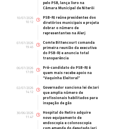
pelo PSB, lança livro na
Câmara Municipal de Niterói
PSB-RJ reúne presidentes dos
10/07/2026
10:12
diretórios municipais e projeta
dobrar o número de
representantes na Alerj
Comte Bittencourt comanda
07/07/2026
19:45
primeira reunião da executiva
do PSB-RJ e anuncia total
transparência
Pré-candidato do PSB-RJ é
06/07/2026
17:09
quem mais recebe apoio na
“Vaquinha Eleitoral”
Governador sanciona lei de Jari
02/07/2026
14:12
que amplia número de
profissionais habilitados para
inspeção de gás
Hospital do Retiro adquire
30/06/2026
11:47
novo equipamento de
endoscopia e colonoscopia
com emenda do deputado Jari