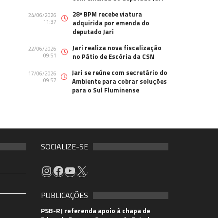
28º BPM recebe viatura
24/06/2026
11:37
adquirida por emenda do
deputado Jari
Jari realiza nova fiscalização
22/06/2026
09:51
no Pátio de Escória da CSN
Jari se reúne com secretário do
17/06/2026
09:57
Ambiente para cobrar soluções
para o Sul Fluminense
SOCIALIZE-SE
PUBLICAÇÕES
PSB-RJ referenda apoio à chapa de