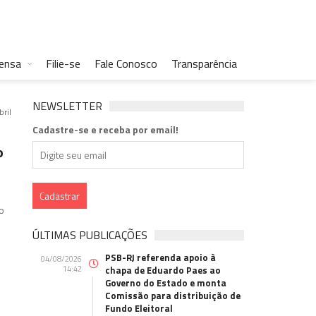
rensa
Filie-se
Fale Conosco
Transparência
NEWSLETTER
bril
Cadastre-se e receba por email!
o
 o
ÚLTIMAS PUBLICAÇÕES
PSB-RJ referenda apoio à
04/08/2026
14:42
chapa de Eduardo Paes ao
Governo do Estado e monta
Comissão para distribuição de
Fundo Eleitoral