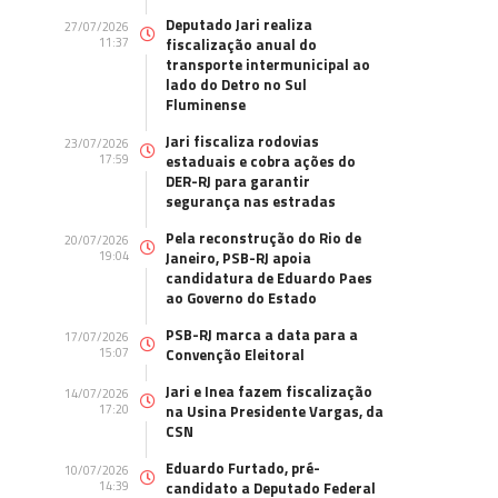
Deputado Jari realiza
27/07/2026
11:37
fiscalização anual do
transporte intermunicipal ao
lado do Detro no Sul
Fluminense
Jari fiscaliza rodovias
23/07/2026
17:59
estaduais e cobra ações do
DER-RJ para garantir
segurança nas estradas
Pela reconstrução do Rio de
20/07/2026
19:04
Janeiro, PSB-RJ apoia
candidatura de Eduardo Paes
ao Governo do Estado
PSB-RJ marca a data para a
17/07/2026
15:07
Convenção Eleitoral
Jari e Inea fazem fiscalização
14/07/2026
17:20
na Usina Presidente Vargas, da
CSN
Eduardo Furtado, pré-
10/07/2026
14:39
candidato a Deputado Federal