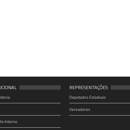
UCIONAL
REPRESENTAÇÕES
storia
Deputados Estaduais
Vereadores
o Interno