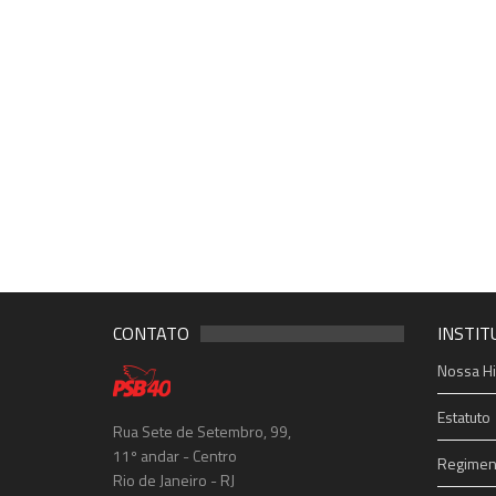
CONTATO
INSTIT
Nossa Hi
Estatuto
Rua Sete de Setembro, 99,
11º andar - Centro
Regiment
Rio de Janeiro - RJ