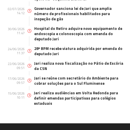
Governador sanciona lei de Jari que amplia
02/07/2026
14:12
número de profissionais habilitados para
inspeção de gás
Hospital do Retiro adquire novo equipamento de
30/06/2026
11:47
endoscopia e colonoscopia com emenda do
deputado Jari
28º BPM recebe viatura adquirida por emenda do
24/06/2026
11:37
deputado Jari
Jari realiza nova fiscalização no Pátio de Escória
22/06/2026
09:51
da CSN
Jari se reúne com secretário do Ambiente para
17/06/2026
09:57
cobrar soluções para o Sul Fluminense
Jari realiza audiências em Volta Redonda para
15/06/2026
10:11
definir emendas participativas para colégios
estaduais