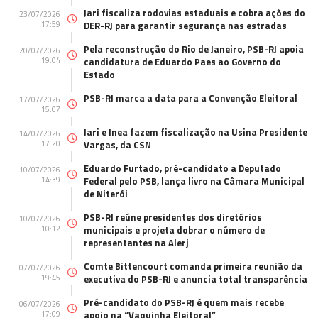
Jari fiscaliza rodovias estaduais e cobra ações do
23/07/2026
17:59
DER-RJ para garantir segurança nas estradas
Pela reconstrução do Rio de Janeiro, PSB-RJ apoia
20/07/2026
19:04
candidatura de Eduardo Paes ao Governo do
Estado
PSB-RJ marca a data para a Convenção Eleitoral
17/07/2026
15:07
Jari e Inea fazem fiscalização na Usina Presidente
14/07/2026
17:20
Vargas, da CSN
Eduardo Furtado, pré-candidato a Deputado
10/07/2026
14:39
Federal pelo PSB, lança livro na Câmara Municipal
de Niterói
PSB-RJ reúne presidentes dos diretórios
10/07/2026
10:12
municipais e projeta dobrar o número de
representantes na Alerj
Comte Bittencourt comanda primeira reunião da
07/07/2026
19:45
executiva do PSB-RJ e anuncia total transparência
Pré-candidato do PSB-RJ é quem mais recebe
06/07/2026
17:09
apoio na “Vaquinha Eleitoral”