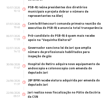
PSB-RJ reúne presidentes dos diretórios
10/07/2026
10:12
municipais e projeta dobrar o número de
representantes na Alerj
Comte Bittencourt comanda primeira reunião da
07/07/2026
19:45
executiva do PSB-RJ e anuncia total transparência
Pré-candidato do PSB-RJ é quem mais recebe
06/07/2026
17:09
apoio na “Vaquinha Eleitoral”
Governador sanciona lei de Jari que amplia
02/07/2026
14:12
número de profissionais habilitados para
inspeção de gás
Hospital do Retiro adquire novo equipamento de
30/06/2026
11:47
endoscopia e colonoscopia com emenda do
deputado Jari
28º BPM recebe viatura adquirida por emenda do
24/06/2026
11:37
deputado Jari
Jari realiza nova fiscalização no Pátio de Escória
22/06/2026
09:51
da CSN