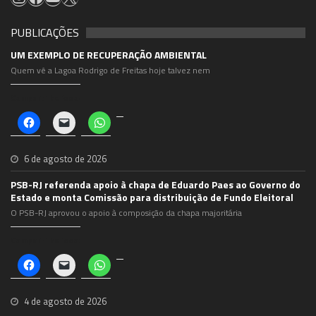
PUBLICAÇÕES
UM EXEMPLO DE RECUPERAÇÃO AMBIENTAL
Quem vê a Lagoa Rodrigo de Freitas hoje talvez nem
Compartilhe isso:
Clique
Clique
Clique
para
para
para
compartilhar
enviar
compartilhar
no
um
no
Facebook(abre
link
WhatsApp(abre
6 de agosto de 2026
em
por
em
nova
e-
nova
PSB-RJ referenda apoio à chapa de Eduardo Paes ao Governo do
janela)
mail
janela)
para
Estado e monta Comissão para distribuição de Fundo Eleitoral
um
O PSB-RJ aprovou o apoio à composição da chapa majoritária
amigo(abre
em
nova
Compartilhe isso:
janela)
Clique
Clique
Clique
para
para
para
compartilhar
enviar
compartilhar
no
um
no
Facebook(abre
link
WhatsApp(abre
4 de agosto de 2026
em
por
em