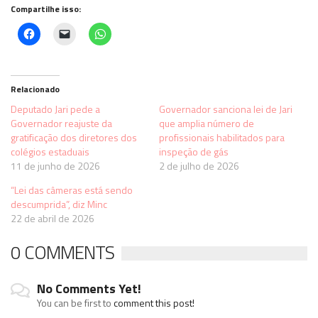
Compartilhe isso:
Clique
Clique
Clique
para
para
para
compartilhar
enviar
compartilhar
no
um
no
Facebook(abre
link
WhatsApp(abre
em
por
em
nova
e-
nova
Relacionado
janela)
mail
janela)
para
Deputado Jari pede a
Governador sanciona lei de Jari
um
Governador reajuste da
que amplia número de
amigo(abre
em
gratificação dos diretores dos
profissionais habilitados para
nova
colégios estaduais
inspeção de gás
janela)
11 de junho de 2026
2 de julho de 2026
“Lei das câmeras está sendo
descumprida”, diz Minc
22 de abril de 2026
0 COMMENTS
No Comments Yet!
You can be first to
comment this post!