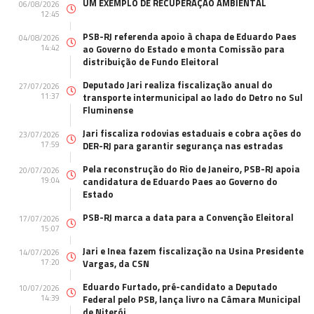
UM EXEMPLO DE RECUPERAÇÃO AMBIENTAL
06/08/2026
12:45
PSB-RJ referenda apoio à chapa de Eduardo Paes
04/08/2026
14:42
ao Governo do Estado e monta Comissão para
distribuição de Fundo Eleitoral
Deputado Jari realiza fiscalização anual do
27/07/2026
11:37
transporte intermunicipal ao lado do Detro no Sul
Fluminense
Jari fiscaliza rodovias estaduais e cobra ações do
23/07/2026
17:59
DER-RJ para garantir segurança nas estradas
Pela reconstrução do Rio de Janeiro, PSB-RJ apoia
20/07/2026
19:04
candidatura de Eduardo Paes ao Governo do
Estado
PSB-RJ marca a data para a Convenção Eleitoral
17/07/2026
15:07
Jari e Inea fazem fiscalização na Usina Presidente
14/07/2026
17:20
Vargas, da CSN
Eduardo Furtado, pré-candidato a Deputado
10/07/2026
14:39
Federal pelo PSB, lança livro na Câmara Municipal
de Niterói